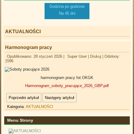
Godzina po godzinie
Na 45 dni
AKTUALNOŚCI
Harmonogram pracy
Opublikowano: 28 styczeń 2026
|
Super User
|
Drukuj
|
Odsłony:
1596
harmonogram pracy fot.OKGK
Harmonogram_soboty_pracujące_2026_GBP.pdf
Poprzedni artykuł
Następny artykuł
Kategoria:
AKTUALNOŚCI
Menu Strony