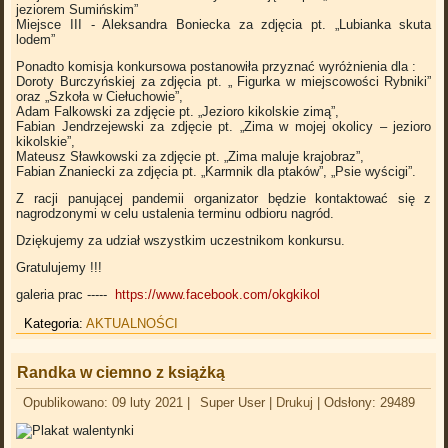
jeziorem Sumińskim”
Miejsce III - Aleksandra Boniecka za zdjęcia pt. „Lubianka skuta
lodem”
Ponadto komisja konkursowa postanowiła przyznać wyróżnienia dla :
Doroty Burczyńskiej za zdjęcia pt. „ Figurka w miejscowości Rybniki”
oraz „Szkoła w Ciełuchowie”,
Adam Falkowski za zdjęcie pt. „Jezioro kikolskie zimą”,
Fabian Jendrzejewski za zdjęcie pt. „Zima w mojej okolicy – jezioro
kikolskie”,
Mateusz Sławkowski za zdjęcie pt. „Zima maluje krajobraz”,
Fabian Znaniecki za zdjęcia pt. „Karmnik dla ptaków”, „Psie wyścigi”.
Z racji panującej pandemii organizator będzie kontaktować się z
nagrodzonymi w celu ustalenia terminu odbioru nagród.
Dziękujemy za udział wszystkim uczestnikom konkursu.
Gratulujemy !!!
galeria prac -----
https://www.facebook.com/okgkikol
Kategoria:
AKTUALNOŚCI
Randka w ciemno z książką
Opublikowano: 09 luty 2021
|
Super User
|
Drukuj
|
Odsłony: 29489