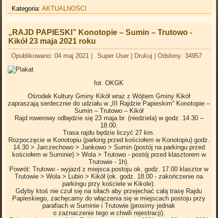
Kategoria:
AKTUALNOŚCI
„RAJD PAPIESKI” Konotopie – Sumin – Trutowo -
Kikół 23 maja 2021 roku
Opublikowano: 04 maj 2021
|
Super User
|
Drukuj
|
Odsłony: 34957
fot. OKGK
Ośrodek Kultury Gminy Kikół wraz z Wójtem Gminy Kikół
zapraszają serdecznie do udziału w „III Rajdzie Papieskim” Konotopie –
Sumin – Trutowo – Kikół
Rajd rowerowy odbędzie się 23 maja br. (niedziela) w godz. 14.30 –
18.00.
Trasa rajdu będzie liczyć 27 km.
Rozpoczęcie w Konotopiu (parking przed kościołem w Konotopiu) godz.
14.30 > Jarczechowo > Jankowo > Sumin (postój na parkingu przed
kościołem w Suminie) > Wola > Trutowo - postój przed klasztorem w
Trutowie - 1h).
Powrót: Trutowo - wyjazd z miejsca postoju ok. godz. 17.00 klasztor w
Trutowie > Wola > Lubin > Kikół (ok. godz. 18.00 - zakończenie na
parkingu przy kościele w Kikole).
Gdyby ktoś nie czuł się na siłach aby przejechać całą trasę Rajdu
Papieskiego, zachęcamy do włączenia się w miejscach postoju przy
parafiach w Suminie i Trutowie (prosimy jednak
o zaznaczenie tego w chwili rejestracji).