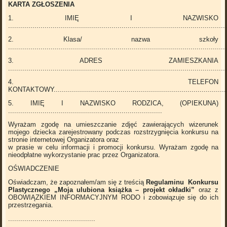
KARTA ZGŁOSZENIA
1. IMIĘ I NAZWISKO
...........................................................................................................
2. Klasa/ nazwa szkoły
...........................................................................................................
3. ADRES ZAMIESZKANIA
...........................................................................................................
4. TELEFON
KONTAKTOWY.......................................................................................
5. IMIĘ I NAZWISKO RODZICA, (OPIEKUNA)
............................................................................
Wyrażam zgodę na umieszczanie zdjęć zawierających wizerunek
mojego dziecka zarejestrowany podczas rozstrzygnięcia konkursu na
stronie internetowej Organizatora oraz
w prasie w celu informacji i promocji konkursu. Wyrażam zgodę na
nieodpłatne wykorzystanie prac przez Organizatora.
OŚWIADCZENIE
Oświadczam, że zapoznałem/am się z treścią
Regulaminu Konkursu
Plastycznego „Moja ulubiona książka – projekt okładki”
oraz z
OBOWIĄZKIEM INFORMACYJNYM RODO i zobowiązuje się do ich
przestrzegania.
...........................................
..........................................