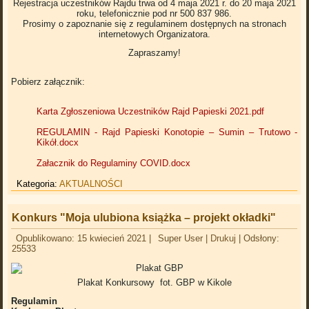
Rejestracja uczestników Rajdu trwa od 4 maja 2021 r. do 20 maja 2021
roku, telefonicznie pod nr 500 837 986.
Prosimy o zapoznanie się z regulaminem dostępnych na stronach
internetowych Organizatora.
Zapraszamy!
Pobierz załącznik:
Karta Zgłoszeniowa Uczestników Rajd Papieski 2021.pdf
REGULAMIN - Rajd Papieski Konotopie – Sumin – Trutowo -
Kikół.docx
Załacznik do Regulaminy COVID.docx
Kategoria:
AKTUALNOŚCI
Konkurs "Moja ulubiona książka – projekt okładki"
Opublikowano: 15 kwiecień 2021
|
Super User
|
Drukuj
|
Odsłony:
25533
Plakat Konkursowy fot. GBP w Kikole
Regulamin