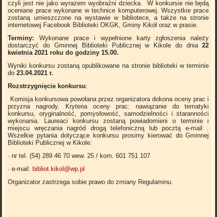
czyli jest nie jako wyrazem wyobraźni dziecka. W konkursie nie będą
oceniane prace wykonane w technice komputerowej. Wszystkie prace
zostaną umieszczone na wystawie w bibliotece, a także na stronie
internetowej Facebook Biblioteki OKGK, Gminy Kikół oraz w prasie.
Terminy:
Wykonane prace i wypełnione karty zgłoszenia należy
dostarczyć do Gminnej Biblioteki Publicznej w Kikole do dnia
22
kwietnia 2021 roku do godziny 15.00.
Wyniki konkursu zostaną opublikowane na stronie biblioteki w terminie
do
23.
04.2021 r.
Rozstrzygnięcie konkursu
:
Komisja konkursowa powołana przez organizatora dokona oceny prac i
przyzna nagrody. Kryteria oceny prac: nawiązanie do tematyki
konkursu, oryginalność, pomysłowość, samodzielności i staranności
wykonania. Laureaci konkursu zostaną powiadomieni o terminie i
miejscu wręczania nagród drogą telefoniczną lub pocztą e-mail .
Wszelkie pytania dotyczące konkursu prosimy kierować do Gminnej
Biblioteki Publicznej w Kikole:
· nr tel. (54) 289 46 70 wew. 25 / kom. 601 751 107
· e-mail:
bibliot.kikol@wp.pl
Organizator zastrzega sobie prawo do zmiany Regulaminu.