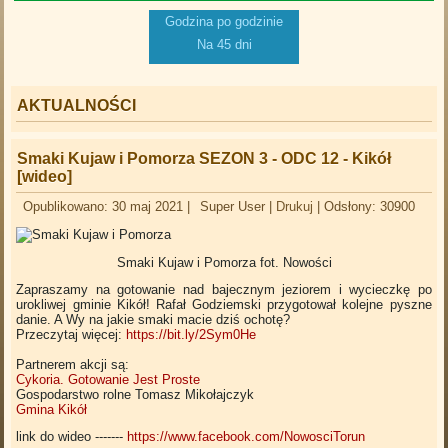
Godzina po godzinie
Na 45 dni
AKTUALNOŚCI
Smaki Kujaw i Pomorza SEZON 3 - ODC 12 - Kikół
[wideo]
Opublikowano: 30 maj 2021
|
Super User
|
Drukuj
|
Odsłony: 30900
Smaki Kujaw i Pomorza
fot. Nowości
Zapraszamy na gotowanie nad bajecznym jeziorem i wycieczkę po
urokliwej gminie Kikół! Rafał Godziemski przygotował kolejne pyszne
danie. A Wy na jakie smaki macie dziś ochotę?
Przeczytaj więcej:
https://bit.ly/2Sym0He
Partnerem akcji są:
Cykoria. Gotowanie Jest Proste
Gospodarstwo rolne Tomasz Mikołajczyk
Gmina Kikół
link do wideo -------
https://www.facebook.com/NowosciTorun