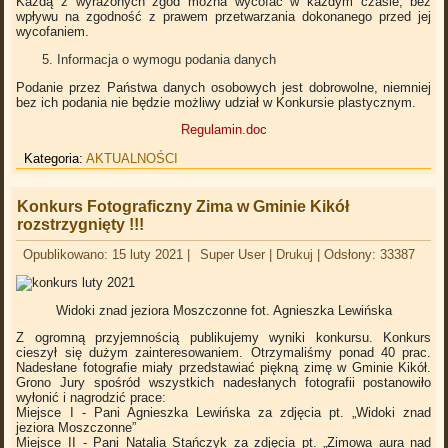
Każdą z wyrażonych zgód można wycofać w każdym czasie, bez
wpływu na zgodność z prawem przetwarzania dokonanego przed jej
wycofaniem.
Informacja o wymogu podania danych
Podanie przez Państwa danych osobowych jest dobrowolne, niemniej
bez ich podania nie będzie możliwy udział w Konkursie plastycznym.
Regulamin.doc
Kategoria:
AKTUALNOŚCI
Konkurs Fotograficzny Zima w Gminie Kikół
rozstrzygnięty !!!
Opublikowano: 15 luty 2021
|
Super User
|
Drukuj
|
Odsłony: 33387
Widoki znad jeziora Moszczonne
fot. Agnieszka Lewińska
Z ogromną przyjemnością publikujemy wyniki konkursu. Konkurs
cieszył się dużym zainteresowaniem. Otrzymaliśmy ponad 40 prac.
Nadesłane fotografie miały przedstawiać piękną zimę w Gminie Kikół.
Grono Jury spośród wszystkich nadesłanych fotografii postanowiło
wyłonić i nagrodzić prace:
Miejsce I - Pani Agnieszka Lewińska za zdjęcia pt. „Widoki znad
jeziora Moszczonne”
Miejsce II - Pani Natalia Stańczyk za zdjęcia pt. „Zimowa aura nad