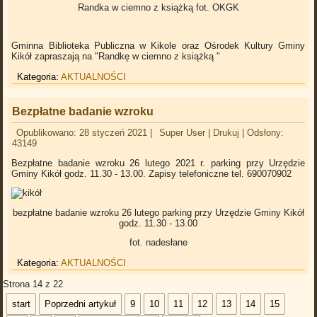
Randka w ciemno z książką
fot. OKGK
Gminna Biblioteka Publiczna w Kikole oraz Ośrodek Kultury Gminy
Kikół zapraszają na "Randkę w ciemno z książką "
Kategoria:
AKTUALNOŚCI
Bezpłatne badanie wzroku
Opublikowano: 28 styczeń 2021
|
Super User
|
Drukuj
|
Odsłony:
43149
Bezpłatne badanie wzroku 26 lutego 2021 r. parking przy Urzędzie
Gminy Kikół godz. 11.30 - 13.00. Zapisy telefoniczne tel. 690070902
bezpłatne badanie wzroku 26 lutego parking przy Urzędzie Gminy Kikół
godz. 11.30 - 13.00
fot. nadesłane
Kategoria:
AKTUALNOŚCI
Strona 14 z 22
start
Poprzedni artykuł
9
10
11
12
13
14
15