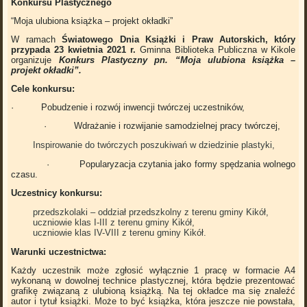
Konkursu Plastycznego
“Moja ulubiona książka – projekt okładki”
W ramach
Światowego Dnia Książki i Praw Autorskich, który
przypada 23 kwietnia 2021 r.
Gminna Biblioteka Publiczna w Kikole
organizuje
Konkurs Plastyczny pn.
“Moja ulubiona książka –
projekt okładki”.
Cele konkursu:
· Pobudzenie i rozwój inwencji twórczej uczestników,
· Wdrażanie i rozwijanie samodzielnej pracy twórczej,
Inspirowanie do twórczych poszukiwań w dziedzinie plastyki,
· Popularyzacja czytania jako formy spędzania wolnego
czasu.
Uczestnicy konkursu:
przedszkolaki – oddział przedszkolny z terenu gminy Kikół,
uczniowie klas I-III z terenu gminy Kikół,
uczniowie klas IV-VIII z terenu gminy Kikół.
Warunki uczestnictwa:
Każdy uczestnik może zgłosić wyłącznie 1 pracę w formacie A4
wykonaną w dowolnej technice plastycznej, która będzie prezentować
grafikę związaną z ulubioną książką. Na tej okładce ma się znaleźć
autor i tytuł książki. Może to być książka, która jeszcze nie powstała,