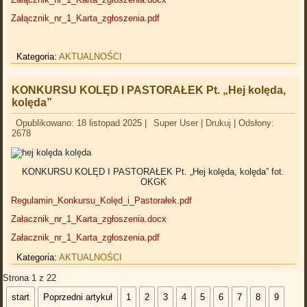
Załącznik_nr_1_Karta_zgłoszenia.pdf
Kategoria:
AKTUALNOŚCI
KONKURSU KOLĘD I PASTORAŁEK Pt. „Hej kolęda,
kolęda”
Opublikowano: 18 listopad 2025
|
Super User
|
Drukuj
|
Odsłony:
2678
KONKURSU KOLĘD I PASTORAŁEK Pt. „Hej kolęda, kolęda” fot.
OKGK
Regulamin_Konkursu_Kolęd_i_Pastorałek.pdf
Załacznik_nr_1_Karta_zgłoszenia.docx
Załacznik_nr_1_Karta_zgłoszenia.pdf
Kategoria:
AKTUALNOŚCI
Strona 1 z 22
start
Poprzedni artykuł
1
2
3
4
5
6
7
8
9