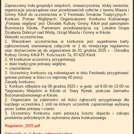
Zapraszamy koła gospodyń wiejskich, stowarzyszenia, kluby seniorów,
organizacje pozarządowe oraz przedstawicieli sołectw z terenu Miasta i
Gminy Kikół do uczestnictwa w V Festiwalu Smaków Tradycyjnych -
Konkurs Potraw Wigilijnych. Organizatorem Konkursu Kulinarnego
„Potrawa wigilijna” jest Ośrodek Kultury Gminy Kikół pod patronatem
Burmistrza Kikoła. Partnerami przedsięwzięcia są: Lokalna Grupa
Działania Dobrzyń nad Wisłą, Urząd Miasta i Gminy w Kikole.
Warunki uczestnictwa:
1. Warunkiem uczestnictwa w konkursie jest wypełnienie karty
zgłoszeniowej stanowiącej załącznik nr 1 do niniejszego regulaminu
oraz dostarczenie jej do organizatora do 01 grudnia 2025 r. - Ośrodka
Kultury Gminy Kikół Pl. Kościuszki 7a, 87-620 Kikół.
2. W konkursie uczestnicy przygotowują:
➢ dwie tradycyjne potrawy wigilijne,
➢ ciasto/deser.
3. Uczestnicy konkursu są zobowiązani w dniu Festiwalu przygotować
gotowe potrawy w ilości co najmniej 40 porcji.
Zasady konkursu :
1. Konkurs odbędzie się 06 grudnia 2025 r. w godz. od 9.00 do 13.00 na
Targowisku Miejskim w Kikole ul. Stary Rynek, podczas Jarmarku
Bożonarodzeniowego w Kikole.
2. Organizator (w zależności od ilości zgłoszeń) przygotowuje dla
każdego uczestnika 1 stół na którym uczestnik zaprezentuje wybraną
przez siebie potrawy i ciasto.
3. Uczestnicy Konkursu sami ponoszą koszty dojazdu i zakupu
produktów potrzebnych do wykonania dania konkursowego.
Regulamin_2025.pdf
Załącznik_nr_1_Karta_zgłoszenia.docx