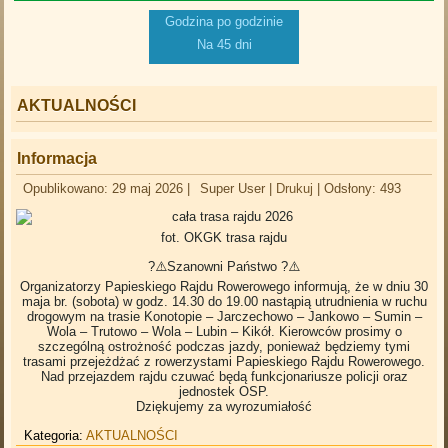
Godzina po godzinie
Na 45 dni
AKTUALNOŚCI
Informacja
Opublikowano: 29 maj 2026
|
Super User
|
Drukuj
|
Odsłony: 493
fot. OKGK trasa rajdu
?⚠️Szanowni Państwo ?⚠️
Organizatorzy Papieskiego Rajdu Rowerowego informują, że w dniu 30
maja br. (sobota) w godz. 14.30 do 19.00 nastąpią utrudnienia w ruchu
drogowym na trasie Konotopie – Jarczechowo – Jankowo – Sumin –
Wola – Trutowo – Wola – Lubin – Kikół. Kierowców prosimy o
szczególną ostrożność podczas jazdy, ponieważ będziemy tymi
trasami przejeżdżać z rowerzystami Papieskiego Rajdu Rowerowego.
Nad przejazdem rajdu czuwać będą funkcjonariusze policji oraz
jednostek OSP.
Dziękujemy za wyrozumiałość
Kategoria:
AKTUALNOŚCI