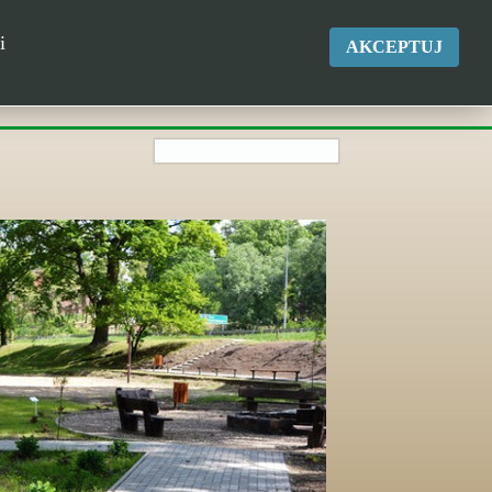
okgk@kikol.pl
i
AKCEPTUJ
Tel. +48 500 837 986