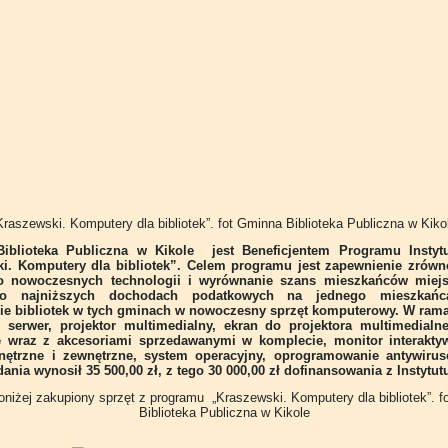
Kraszewski. Komputery dla bibliotek”. fot Gminna Biblioteka Publiczna w Kiko
iblioteka Publiczna w Kikole jest Beneficjentem Programu Instytu
i. Komputery dla bibliotek”. Celem programu jest zapewnienie zró
o nowoczesnych technologii i wyrównanie szans mieszkańców miej
o najniższych dochodach podatkowych na jednego mieszkańc
e bibliotek w tych gminach w nowoczesny sprzęt komputerowy. W ram
 serwer, projektor multimedialny, ekran do projektora multimedialn
 wraz z akcesoriami sprzedawanymi w komplecie, monitor interaktyw
nętrzne i zewnętrzne, system operacyjny, oprogramowanie antywirus
nia wynosił 35 500,00 zł, z tego 30 000,00 zł dofinansowania z Instytut
oniżej zakupiony sprzęt z programu „Kraszewski. Komputery dla bibliotek”. 
Biblioteka Publiczna w Kikole