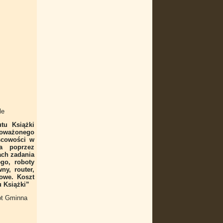
le
tu Książki
wnoważonego
scowości w
a poprzez
ach zadania
ego, roboty
ny, router,
owe. Koszt
u Książki”
fot Gminna