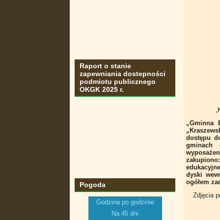
Raport o stanie
zapewniania dostepności
podmiotu publicznego
OKGK 2025 r.
„
„Gminna B
„Kraszewsk
dostępu d
gminach 
wyposażeni
zakupiono:
edukacyjne
dyski wew
ogółem zada
Pogoda
Zdjęcia p
Godzina po godzinie
Na 45 dni