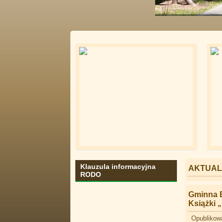
Ścieżki nad jez
Klauzula informacyjna
AKTUAL
RODO
Gminna B
Książki 
Opublikowa