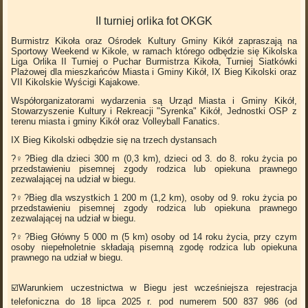
II turniej orlika fot OKGK
Burmistrz Kikoła oraz Ośrodek Kultury Gminy Kikół zapraszają na
Sportowy Weekend w Kikole, w ramach którego odbędzie się Kikolska
Liga Orlika II Turniej o Puchar Burmistrza Kikoła, Turniej Siatkówki
Plażowej dla mieszkańców Miasta i Gminy Kikół, IX Bieg Kikolski oraz
VII Kikolskie Wyścigi Kajakowe.
Współorganizatorami wydarzenia są Urząd Miasta i Gminy Kikół,
Stowarzyszenie Kultury i Rekreacji "Syrenka" Kikół, Jednostki OSP z
terenu miasta i gminy Kikół oraz Volleyball Fanatics.
IX Bieg Kikolski odbędzie się na trzech dystansach
?‍♀️?Bieg dla dzieci 300 m (0,3 km), dzieci od 3. do 8. roku życia po
przedstawieniu pisemnej zgody rodzica lub opiekuna prawnego
zezwalającej na udział w biegu.
?‍♀️?Bieg dla wszystkich 1 200 m (1,2 km), osoby od 9. roku życia po
przedstawieniu pisemnej zgody rodzica lub opiekuna prawnego
zezwalającej na udział w biegu.
?‍♀️?Bieg Główny 5 000 m (5 km) osoby od 14 roku życia, przy czym
osoby niepełnoletnie składają pisemną zgodę rodzica lub opiekuna
prawnego na udział w biegu.
☑️Warunkiem uczestnictwa w Biegu jest wcześniejsza rejestracja
telefoniczna do 18 lipca 2025 r. pod numerem 500 837 986 (od