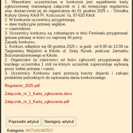
1. Warunkiem uczestnictwa w konkursie jest wypełnienie karty
zgłoszeniowej stanowiącej załącznik nr 1 do niniejszego regulaminu
oraz dostarczenie jej do organizatora do 01 grudnia 2025 r. - Ośrodka
Kultury Gminy Kikół Pl. Kościuszki 7a, 87-620 Kikół.
2. W konkursie uczestnicy przygotowują:
➢ dwie tradycyjne potrawy wigilijne,
➢ ciasto/deser.
3. Uczestnicy konkursu są zobowiązani w dniu Festiwalu przygotować
gotowe potrawy w ilości co najmniej 40 porcji.
Zasady konkursu :
1. Konkurs odbędzie się 06 grudnia 2025 r. w godz. od 9.00 do 13.00 na
Targowisku Miejskim w Kikole ul. Stary Rynek, podczas Jarmarku
Bożonarodzeniowego w Kikole.
2. Organizator (w zależności od ilości zgłoszeń) przygotowuje dla
każdego uczestnika 1 stół na którym uczestnik zaprezentuje wybraną
przez siebie potrawy i ciasto.
3. Uczestnicy Konkursu sami ponoszą koszty dojazdu i zakupu
produktów potrzebnych do wykonania dania konkursowego.
Regulamin_2025.pdf
Załącznik_nr_1_Karta_zgłoszenia.docx
Załącznik_nr_1_Karta_zgłoszenia.pdf
Poprzedni artykuł
Następny artykuł
Kategoria:
AKTUALNOŚCI