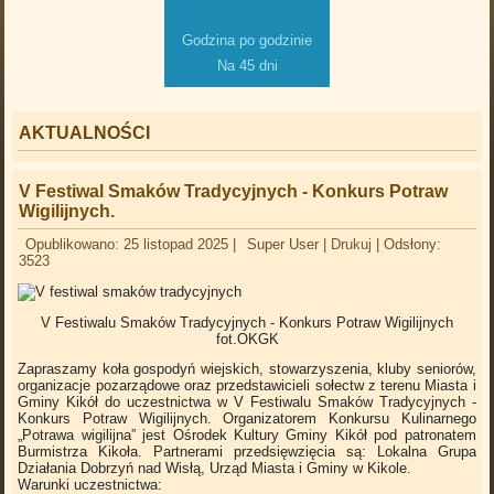
Godzina po godzinie
Na 45 dni
AKTUALNOŚCI
V Festiwal Smaków Tradycyjnych - Konkurs Potraw
Wigilijnych.
Opublikowano: 25 listopad 2025
|
Super User
|
Drukuj
|
Odsłony:
3523
V Festiwalu Smaków Tradycyjnych - Konkurs Potraw Wigilijnych
fot.OKGK
Zapraszamy koła gospodyń wiejskich, stowarzyszenia, kluby seniorów,
organizacje pozarządowe oraz przedstawicieli sołectw z terenu Miasta i
Gminy Kikół do uczestnictwa w V Festiwalu Smaków Tradycyjnych -
Konkurs Potraw Wigilijnych. Organizatorem Konkursu Kulinarnego
„Potrawa wigilijna” jest Ośrodek Kultury Gminy Kikół pod patronatem
Burmistrza Kikoła. Partnerami przedsięwzięcia są: Lokalna Grupa
Działania Dobrzyń nad Wisłą, Urząd Miasta i Gminy w Kikole.
Warunki uczestnictwa: