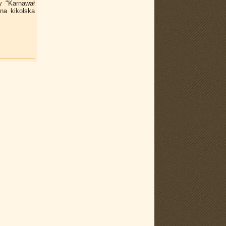
y "Karnawał
zna kikolska