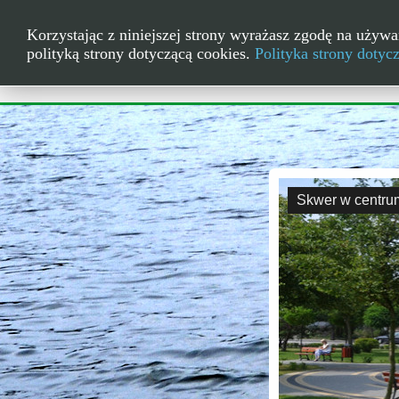
Korzystając z niniejszej strony wyrażasz zgodę na używa
polityką strony dotyczącą cookies.
Polityka strony dotyc
Skwer w centru