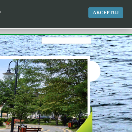
okgk@kikol.pl
i
AKCEPTUJ
Tel. +48 500 837 986