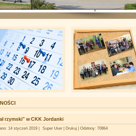
NOŚCI
ł rzymski" w CKK Jordanki
ano: 14 styczeń 2019
|
Super User
|
Drukuj
|
Odsłony: 70864