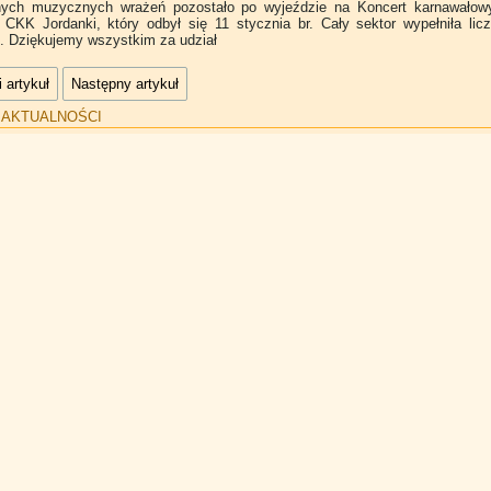
nych muzycznych wrażeń pozostało po wyjeździe na Koncert karnawałow
CKK Jordanki, który odbył się 11 stycznia br. Cały sektor wypełniła lic
. Dziękujemy wszystkim za udział
 artykuł
Następny artykuł
:
AKTUALNOŚCI