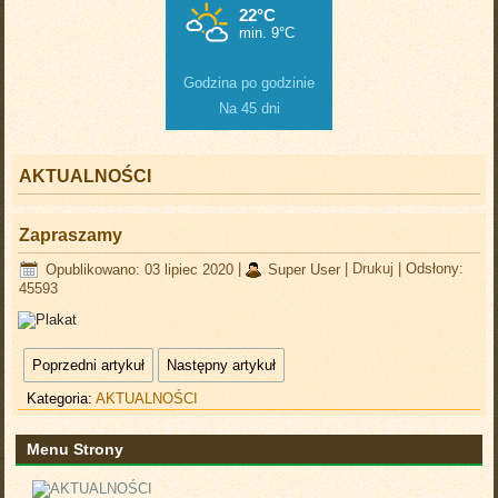
Godzina po godzinie
Na 45 dni
AKTUALNOŚCI
Zapraszamy
Opublikowano: 03 lipiec 2020
|
Super User
|
Drukuj
|
Odsłony:
45593
Poprzedni artykuł
Następny artykuł
Kategoria:
AKTUALNOŚCI
Menu Strony