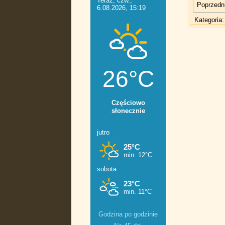
Poprzedni
Kategoria
Godzina po godzinie