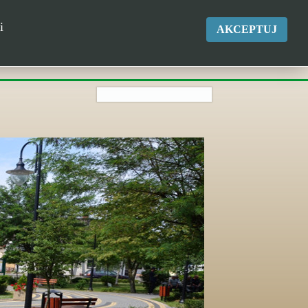
okgk@kikol.pl
i
AKCEPTUJ
Tel. +48 500 837 986