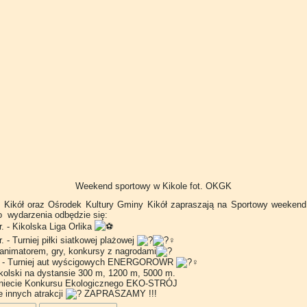
Weekend sportowy w Kikole fot. OKGK
 Kikół oraz Ośrodek Kultury Gminy Kikół zapraszają na Sportowy weekend
o wydarzenia odbędzie się:
. - Kikolska Liga Orlika
. - Turniej piłki siatkowej plażowej
animatorem, gry, konkursy z nagrodami
. - Turniej aut wyścigowych ENERGOROWR
ikolski na dystansie 300 m, 1200 m, 5000 m.
gniecie Konkursu Ekologicznego EKO-STRÓJ
le innych atrakcji
ZAPRASZAMY !!!