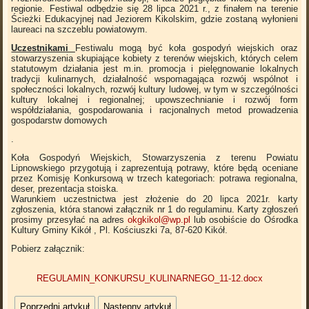
regionie. Festiwal odbędzie się 28 lipca 2021 r., z finałem na terenie
Ścieżki Edukacyjnej nad Jeziorem Kikolskim, gdzie zostaną wyłonieni
laureaci na szczeblu powiatowym.
Uczestnikami
Festiwalu mogą być koła gospodyń wiejskich oraz
stowarzyszenia skupiające kobiety z terenów wiejskich, których celem
statutowym działania jest m.in. promocja i pielęgnowanie lokalnych
tradycji kulinarnych, działalność wspomagająca rozwój wspólnot i
społeczności lokalnych, rozwój kultury ludowej, w tym w szczególności
kultury lokalnej i regionalnej; upowszechnianie i rozwój form
współdziałania, gospodarowania i racjonalnych metod prowadzenia
gospodarstw domowych
.
Koła Gospodyń Wiejskich, Stowarzyszenia z terenu Powiatu
Lipnowskiego przygotują i zaprezentują potrawy, które będą oceniane
przez Komisję Konkursową w trzech kategoriach: potrawa regionalna,
deser, prezentacja stoiska.
Warunkiem uczestnictwa jest złożenie do 20 lipca 2021r. karty
zgłoszenia, która stanowi załącznik nr 1 do regulaminu. Karty zgłoszeń
prosimy przesyłać na adres
okgkikol@wp.pl
lub osobiście do Ośrodka
Kultury Gminy Kikół , Pl. Kościuszki 7a, 87-620 Kikół.
Pobierz załącznik:
REGULAMIN_KONKURSU_KULINARNEGO_11-12.docx
Poprzedni artykuł
Następny artykuł