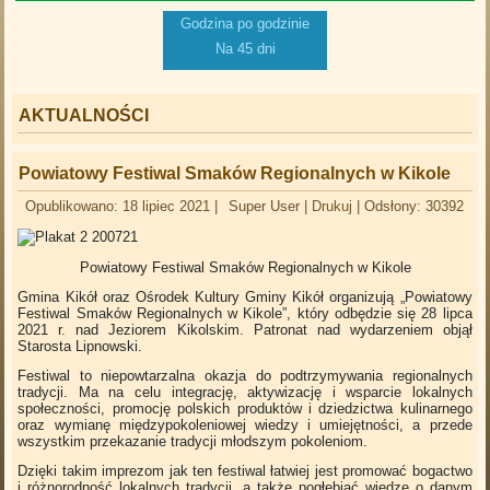
Godzina po godzinie
Na 45 dni
AKTUALNOŚCI
Powiatowy Festiwal Smaków Regionalnych w Kikole
Opublikowano: 18 lipiec 2021
|
Super User
|
Drukuj
|
Odsłony: 30392
Powiatowy Festiwal Smaków Regionalnych w Kikole
Gmina Kikół oraz Ośrodek Kultury Gminy Kikół organizują „Powiatowy
Festiwal Smaków Regionalnych w Kikole”, który odbędzie się 28 lipca
2021 r. nad Jeziorem Kikolskim. Patronat nad wydarzeniem objął
Starosta Lipnowski.
Festiwal to niepowtarzalna okazja do podtrzymywania regionalnych
tradycji. Ma na celu integrację, aktywizację i wsparcie lokalnych
społeczności, promocję polskich produktów i dziedzictwa kulinarnego
oraz wymianę międzypokoleniowej wiedzy i umiejętności, a przede
wszystkim przekazanie tradycji młodszym pokoleniom.
Dzięki takim imprezom jak ten festiwal łatwiej jest promować bogactwo
i różnorodność lokalnych tradycji, a także pogłębiać wiedzę o danym