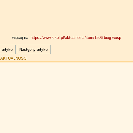
więcej na :
https://www.kikol.pl/aktualnosci/item/1506-bieg-wosp
 artykuł
Następny artykuł
:
AKTUALNOŚCI