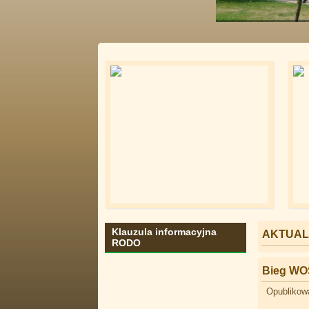
Klauzula informacyjna
AKTUAL
RODO
Bieg W
Opublikow