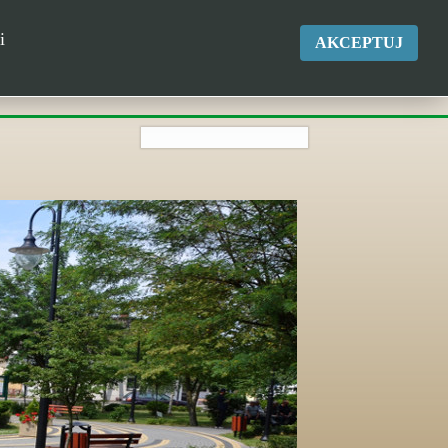
okgk@kikol.pl
i
AKCEPTUJ
Tel. +48 500 837 986