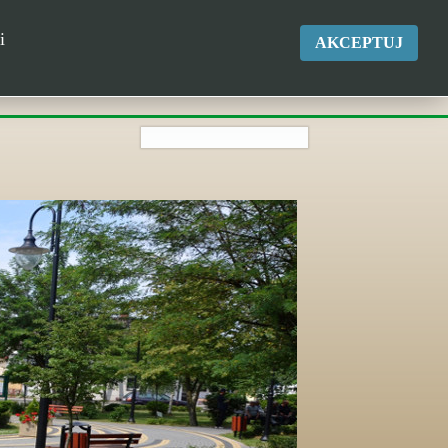
okgk@kikol.pl
i
AKCEPTUJ
Tel. +48 500 837 986