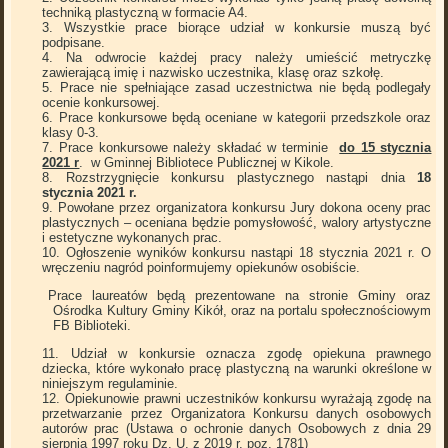
techniką plastyczną w formacie A4.
Wszystkie prace biorące udział w konkursie muszą być
podpisane.
Na odwrocie każdej pracy należy umieścić metryczkę
zawierającą imię i nazwisko uczestnika, klasę oraz szkołę.
Prace nie spełniające zasad uczestnictwa nie będą podlegały
ocenie konkursowej.
Prace konkursowe będą oceniane w kategorii przedszkole oraz
klasy 0-3.
Prace konkursowe należy składać w terminie
do 15 stycznia
2021 r
. w Gminnej Bibliotece Publicznej w Kikole.
Rozstrzygnięcie konkursu plastycznego nastąpi dnia
18
stycznia 2021 r.
Powołane przez organizatora konkursu Jury dokona oceny prac
plastycznych – oceniana będzie pomysłowość, walory artystyczne
i estetyczne wykonanych prac.
Ogłoszenie wyników konkursu nastąpi 18 stycznia 2021 r. O
wręczeniu nagród poinformujemy opiekunów osobiście.
Prace laureatów będą prezentowane na stronie Gminy oraz
Ośrodka Kultury Gminy Kikół, oraz na portalu społecznościowym
FB Biblioteki.
Udział w konkursie oznacza zgodę opiekuna prawnego
dziecka, które wykonało pracę plastyczną na warunki określone w
niniejszym regulaminie.
Opiekunowie prawni uczestników konkursu wyrażają zgodę na
przetwarzanie przez Organizatora Konkursu danych osobowych
autorów prac (Ustawa o ochronie danych Osobowych z dnia 29
sierpnia 1997 roku Dz. U. z 2019 r. poz. 1781)