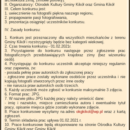
architektura zimą, zimowe portrety).
II. Organizatorzy: Ośrodek Kultury Gminy Kikół oraz Gmina Kikół
III. Celem konkursu jest:
1. uwiecznienie na fotografii piękna naszego regionu,
2. propagowanie pasji fotografowania,
3. prezentacja osiągnięć uczestników konkursu.
IV. Zasady konkursu:
1. Konkurs jest przeznaczony dla wszystkich mieszkańców z terenu
Gminy Kikół i rozstrzygnięty będzie bez kategorii wiekowej.
2. Czas trwania konkursu - 01.02.2021r.
3. Przystąpienie do konkursu następuje przez zgłoszenie prac
fotograficznych przedstawiających krajobraz zimy (bez wizerunku
osób).
4. Przystępując do konkursu uczestnik akceptuje niniejszy regulamin
oraz zapewnia, że:
- posiada pełnię praw autorskich do zgłoszonej pracy
- zgłoszone prace zostały wykonane osobiście przez uczestnika i nie
kopiują fotografii stworzonych przez inne osoby
- nie narusza praw autorskich osób trzecich.
5. Każdy uczestnik może zgłosić w konkursie maksymalnie 3 zdjęcia.
6. Format prac: JPG.
7. W nazwie pliku JPG każdej pracy należy umieścić dane:
- imię i nazwisko, miejsce zamieszkania autora i ewentualnie tytuł
pracy, opisanie miejsca gdzie zostało wykonane zdjęcie.
8. Prace konkursowe wysyłamy na adres
okgkikol@wp.pl
wraz z kartą
zgłoszeń.
9. Termin składania prac upływa 01.02.2021 r.
10. Prace konkursowe będą eksponowane na stronie Ośrodka Kultury
Gminy Kikół oraz Gminy Kikół.