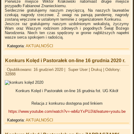
Pierwsze miejsce Wiktor Krakowski natomiast drugie miejsce
przypadło Fabianowi Znanieckiemu.
Serdecznie gratulujemy naszym zwycięzcą. Na naszych laureatów
czekają nagrody rzeczowe. Z uwagi na panują pandemię, nagrody
zostaną wręczone w ustalonym terminie z organizatorem Konkursu.
Jeszcze raz gratulujemy naszym uzdolnionym wokalistą, życzymy
Wam oraz Waszym rodzinom zdrowych i pogodnych Świąt Bożego
Narodzenia. Niech ten czas spędzony w gronie najbliższych napełni
wasze serca spokojem i radością.
Kategoria:
AKTUALNOŚCI
Konkurs Kolęd i Pastorałek on-line 16 grudnia 2020 r.
Opublikowano: 16 grudzień 2020
|
Super User
|
Drukuj
|
Odsłony:
32888
Konkurs Kolęd i Pastorałek on-line 16 grudnia
fot. UG Kikół
Relacja z konkursu dostępna pod linkiem
https://www.youtube.com/watch?v=-wb6zYxPUJI&feature=youtu.be
Kategoria:
AKTUALNOŚCI