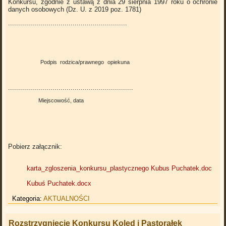
Konkursu, zgodnie z ustawą z dnia 29 sierpnia 1997 roku o ochronie
danych osobowych (Dz. U. z 2019 poz. 1781)
...........................................................
Podpis rodzica/prawnego opiekuna
..............................................................
Miejscowość, data
Pobierz załącznik:
karta_zgloszenia_konkursu_plastycznego Kubus Puchatek.doc
Kubuś Puchatek.docx
Kategoria:
AKTUALNOŚCI
Rozstrzygnięcie Konkursu Kolęd i Pastorałek