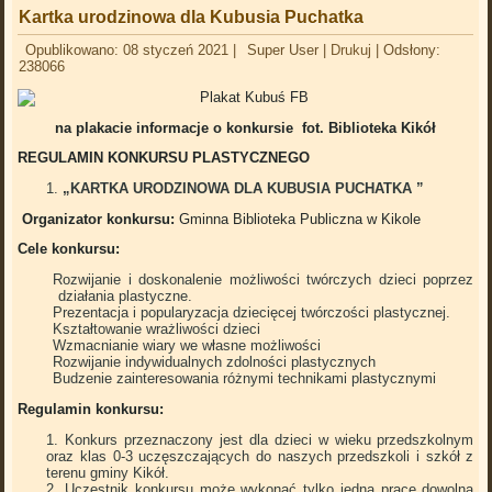
Kartka urodzinowa dla Kubusia Puchatka
Opublikowano: 08 styczeń 2021
|
Super User
|
Drukuj
|
Odsłony:
238066
na plakacie informacje o konkursie fot. Biblioteka Kikół
REGULAMIN KONKURSU PLASTYCZNEGO
„KARTKA URODZINOWA DLA KUBUSIA PUCHATKA ”
Organizator konkursu:
Gminna Biblioteka Publiczna w Kikole
Cele konkursu:
Rozwijanie i doskonalenie możliwości twórczych dzieci poprzez
działania plastyczne.
Prezentacja i popularyzacja dziecięcej twórczości plastycznej.
Kształtowanie wrażliwości dzieci
Wzmacnianie wiary we własne możliwości
Rozwijanie indywidualnych zdolności plastycznych
Budzenie zainteresowania różnymi technikami plastycznymi
Regulamin konkursu:
Konkurs przeznaczony jest dla dzieci w wieku przedszkolnym
oraz klas 0-3 uczęszczających do naszych przedszkoli i szkół z
terenu gminy Kikół.
Uczestnik konkursu może wykonać tylko jedną pracę dowolną