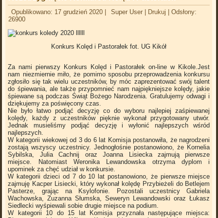
Opublikowano: 17 grudzień 2020
|
Super User
|
Drukuj
|
Odsłony:
26900
Konkurs Kolęd i Pastorałek
fot. UG Kikół
Za nami pierwszy Konkurs Kolęd i Pastorałek on-line w Kikole.Jest
nam niezmiernie miło, że pomimo sposobu przeprowadzenia konkursu
zgłosiło się tak wielu uczestników, by móc zaprezentować swój talent
do śpiewania, ale także przypomnieć nam najpiękniejsze kolędy, jakie
śpiewane są podczas Świąt Bożego Narodzenia. Gratulujemy odwagi i
dziękujemy za poświęcony czas.
Nie było łatwo podjąć decyzję co do wyboru najlepiej zaśpiewanej
kolędy, każdy z uczestników pięknie wykonał przygotowany utwór.
Jednak musieliśmy podjąć decyzję i wyłonić najlepszych wśród
najlepszych.
W kategorii wiekowej od 3 do 6 lat Komisja postanowiła, że nagrodzeni
zostają wszyscy uczestnicy. Jednogłośnie postanowiono, że Kornelia
Sybilska, Julia Cachnij oraz Joanna Lisiecka zajmują pierwsze
miejsce. Natomiast Weronika Lewandowska otrzyma dyplom i
upominek za chęć udział w konkursie.
W kategorii dzieci od 7 do 10 lat postanowiono, że pierwsze miejsce
zajmuję Kacper Lisiecki, który wykonał kolędę Przybieżeli do Betlejem
Pasterze, grając na Ksylofonie. Pozostali uczestnicy Gabriela
Wachowska, Zuzanna Słumska, Seweryn Lewandowski oraz Łukasz
Siedlecki wyśpiewali sobie drugie miejsce na podium.
W kategorii 10 do 15 lat Komisja przyznała następujące miejsca: