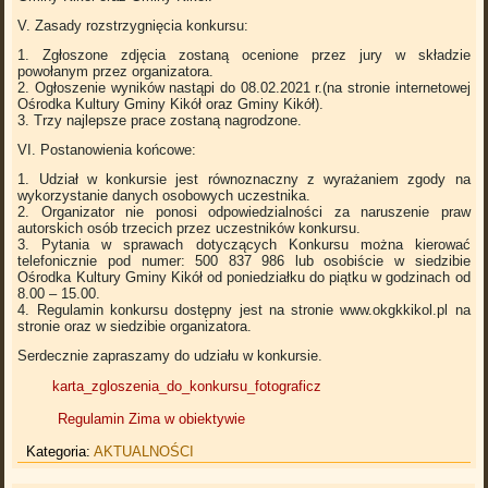
V. Zasady rozstrzygnięcia konkursu:
1. Zgłoszone zdjęcia zostaną ocenione przez jury w składzie
powołanym przez organizatora.
2. Ogłoszenie wyników nastąpi do 08.02.2021 r.(na stronie internetowej
Ośrodka Kultury Gminy Kikół oraz Gminy Kikół).
3. Trzy najlepsze prace zostaną nagrodzone.
VI. Postanowienia końcowe:
1. Udział w konkursie jest równoznaczny z wyrażaniem zgody na
wykorzystanie danych osobowych uczestnika.
2. Organizator nie ponosi odpowiedzialności za naruszenie praw
autorskich osób trzecich przez uczestników konkursu.
3. Pytania w sprawach dotyczących Konkursu można kierować
telefonicznie pod numer: 500 837 986 lub osobiście w siedzibie
Ośrodka Kultury Gminy Kikół od poniedziałku do piątku w godzinach od
8.00 – 15.00.
4. Regulamin konkursu dostępny jest na stronie www.okgkkikol.pl na
stronie oraz w siedzibie organizatora.
Serdecznie zapraszamy do udziału w konkursie.
karta_zgloszenia_do_konkursu_fotograficz
Regulamin Zima w obiektywie
Kategoria:
AKTUALNOŚCI