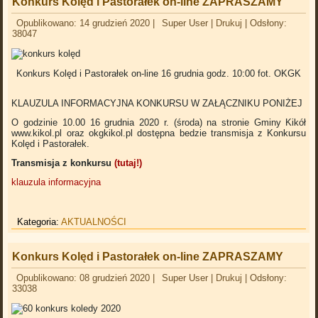
Konkurs Kolęd i Pastorałek on-line ZAPRASZAMY
Opublikowano: 14 grudzień 2020
|
Super User
|
Drukuj
|
Odsłony:
38047
Konkurs Kolęd i Pastorałek on-line 16 grudnia godz. 10:00
fot. OKGK
KLAUZULA INFORMACYJNA KONKURSU W ZAŁĄCZNIKU PONIŻEJ
O godzinie 10.00 16 grudnia 2020 r. (środa) na stronie Gminy Kikół
www.kikol.pl oraz okgkikol.pl dostępna bedzie transmisja z Konkursu
Kolęd i Pastorałek.
Transmisja z konkursu
(tutaj!)
klauzula informacyjna
Kategoria:
AKTUALNOŚCI
Konkurs Kolęd i Pastorałek on-line ZAPRASZAMY
Opublikowano: 08 grudzień 2020
|
Super User
|
Drukuj
|
Odsłony:
33038