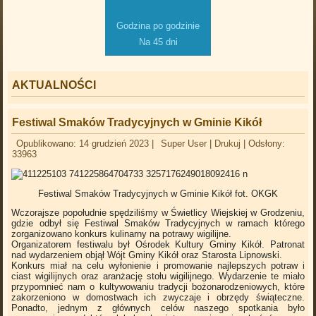
Godzina po godzinie
Na 45 dni
AKTUALNOŚCI
Festiwal Smaków Tradycyjnych w Gminie Kikół
Opublikowano: 14 grudzień 2023
|
Super User
|
Drukuj
|
Odsłony:
33963
Festiwal Smaków Tradycyjnych w Gminie Kikół
fot. OKGK
Wczorajsze popołudnie spędziliśmy w Świetlicy Wiejskiej w Grodzeniu,
gdzie odbył się Festiwal Smaków Tradycyjnych w ramach którego
zorganizowano konkurs kulinarny na potrawy wigilijne.
Organizatorem festiwalu był Ośrodek Kultury Gminy Kikół. Patronat
nad wydarzeniem objął Wójt Gminy Kikół oraz Starosta Lipnowski.
Konkurs miał na celu wyłonienie i promowanie najlepszych potraw i
ciast wigilijnych oraz aranżację stołu wigilijnego. Wydarzenie te miało
przypomnieć nam o kultywowaniu tradycji bożonarodzeniowych, które
zakorzeniono w domostwach ich zwyczaje i obrzędy świąteczne.
Ponadto, jednym z głównych celów naszego spotkania było