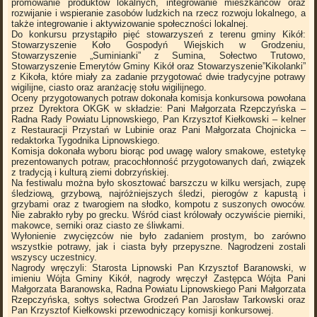
promowanie produktów lokalnych, integrowanie mieszkańców oraz
rozwijanie i wspieranie zasobów ludzkich na rzecz rozwoju lokalnego, a
także integrowanie i aktywizowanie społeczności lokalnej.
Do konkursu przystąpiło pięć stowarzyszeń z terenu gminy Kikół:
Stowarzyszenie Koło Gospodyń Wiejskich w Grodzeniu,
Stowarzyszenie „Suminianki” z Sumina, Sołectwo Trutowo,
Stowarzyszenie Emerytów Gminy Kikół oraz Stowarzyszenie”Kikolanki”
z Kikoła, które miały za zadanie przygotować dwie tradycyjne potrawy
wigilijne, ciasto oraz aranżację stołu wigilijnego.
Oceny przygotowanych potraw dokonała komisja konkursowa powołana
przez Dyrektora OKGK w składzie: Pani Małgorzata Rzepczyńska –
Radna Rady Powiatu Lipnowskiego, Pan Krzysztof Kiełkowski – kelner
z Restauracji Przystań w Lubinie oraz Pani Małgorzata Chojnicka –
redaktorka Tygodnika Lipnowskiego.
Komisja dokonała wyboru biorąc pod uwagę walory smakowe, estetykę
prezentowanych potraw, pracochłonność przygotowanych dań, związek
z tradycją i kulturą ziemi dobrzyńskiej.
Na festiwalu można było skosztować barszczu w kilku wersjach, zupę
śledziową, grzybową, najróżniejszych śledzi, pierogów z kapustą i
grzybami oraz z twarogiem na słodko, kompotu z suszonych owoców.
Nie zabrakło ryby po grecku. Wśród ciast królowały oczywiście pierniki,
makowce, serniki oraz ciasto ze śliwkami.
Wyłonienie zwycięzców nie było zadaniem prostym, bo zarówno
wszystkie potrawy, jak i ciasta były przepyszne. Nagrodzeni zostali
wszyscy uczestnicy.
Nagrody wręczyli: Starosta Lipnowski Pan Krzysztof Baranowski, w
imieniu Wójta Gminy Kikół, nagrody wręczył Zastępca Wójta Pani
Małgorzata Baranowska, Radna Powiatu Lipnowskiego Pani Małgorzata
Rzepczyńska, sołtys sołectwa Grodzeń Pan Jarosław Tarkowski oraz
Pan Krzysztof Kiełkowski przewodniczący komisji konkursowej.