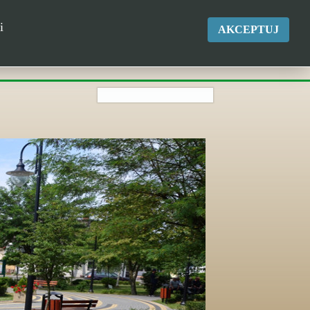
okgk@kikol.pl
i
AKCEPTUJ
Tel. +48 500 837 986