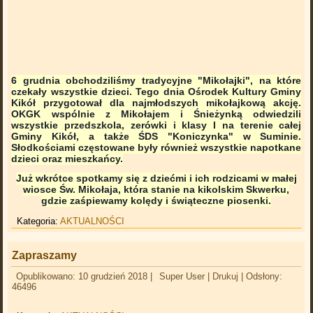
6 grudnia obchodziliśmy tradycyjne "Mikołajki", na które
czekały wszystkie dzieci. Tego dnia Ośrodek Kultury Gminy
Kikół przygotował dla najmłodszych mikołajkową akcję.
OKGK wspólnie z Mikołajem i Śnieżynką odwiedzili
wszystkie przedszkola, zerówki i klasy I na terenie całej
Gminy Kikół
, a także ŚDS "Koniczynka" w Suminie.
Słodkościami częstowane były również wszystkie napotkane
dzieci oraz mieszkańcy.
Już wkrótce spotkamy się z dziećmi i ich rodzicami w małej
wiosce Św. Mikołaja, która stanie na kikolskim Skwerku,
gdzie zaśpiewamy kolędy i świąteczne piosenki.
Kategoria:
AKTUALNOŚCI
Zapraszamy
Opublikowano: 10 grudzień 2018
|
Super User
|
Drukuj
|
Odsłony:
46496