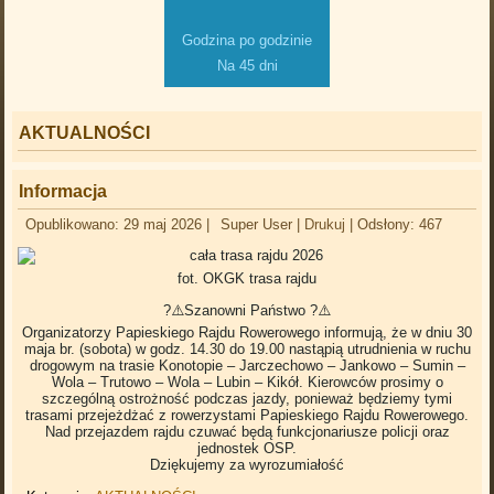
Godzina po godzinie
Na 45 dni
AKTUALNOŚCI
Informacja
Opublikowano: 29 maj 2026
|
Super User
|
Drukuj
|
Odsłony: 467
fot. OKGK trasa rajdu
?⚠️Szanowni Państwo ?⚠️
Organizatorzy Papieskiego Rajdu Rowerowego informują, że w dniu 30
maja br. (sobota) w godz. 14.30 do 19.00 nastąpią utrudnienia w ruchu
drogowym na trasie Konotopie – Jarczechowo – Jankowo – Sumin –
Wola – Trutowo – Wola – Lubin – Kikół. Kierowców prosimy o
szczególną ostrożność podczas jazdy, ponieważ będziemy tymi
trasami przejeżdżać z rowerzystami Papieskiego Rajdu Rowerowego.
Nad przejazdem rajdu czuwać będą funkcjonariusze policji oraz
jednostek OSP.
Dziękujemy za wyrozumiałość