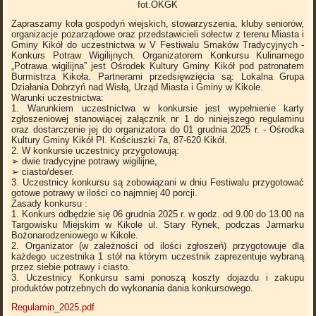
fot.OKGK
Zapraszamy koła gospodyń wiejskich, stowarzyszenia, kluby seniorów,
organizacje pozarządowe oraz przedstawicieli sołectw z terenu Miasta i
Gminy Kikół do uczestnictwa w V Festiwalu Smaków Tradycyjnych -
Konkurs Potraw Wigilijnych. Organizatorem Konkursu Kulinarnego
„Potrawa wigilijna” jest Ośrodek Kultury Gminy Kikół pod patronatem
Burmistrza Kikoła. Partnerami przedsięwzięcia są: Lokalna Grupa
Działania Dobrzyń nad Wisłą, Urząd Miasta i Gminy w Kikole.
Warunki uczestnictwa:
1. Warunkiem uczestnictwa w konkursie jest wypełnienie karty
zgłoszeniowej stanowiącej załącznik nr 1 do niniejszego regulaminu
oraz dostarczenie jej do organizatora do 01 grudnia 2025 r. - Ośrodka
Kultury Gminy Kikół Pl. Kościuszki 7a, 87-620 Kikół.
2. W konkursie uczestnicy przygotowują:
➢ dwie tradycyjne potrawy wigilijne,
➢ ciasto/deser.
3. Uczestnicy konkursu są zobowiązani w dniu Festiwalu przygotować
gotowe potrawy w ilości co najmniej 40 porcji.
Zasady konkursu :
1. Konkurs odbędzie się 06 grudnia 2025 r. w godz. od 9.00 do 13.00 na
Targowisku Miejskim w Kikole ul. Stary Rynek, podczas Jarmarku
Bożonarodzeniowego w Kikole.
2. Organizator (w zależności od ilości zgłoszeń) przygotowuje dla
każdego uczestnika 1 stół na którym uczestnik zaprezentuje wybraną
przez siebie potrawy i ciasto.
3. Uczestnicy Konkursu sami ponoszą koszty dojazdu i zakupu
produktów potrzebnych do wykonania dania konkursowego.
Regulamin_2025.pdf