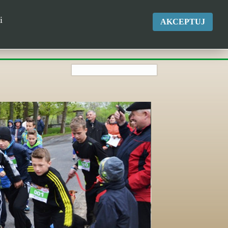
okgk@kikol.pl
i
AKCEPTUJ
Tel. +48 500 837 986