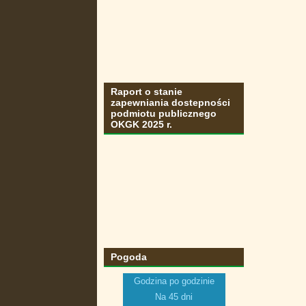
Raport o stanie
zapewniania dostepności
podmiotu publicznego
OKGK 2025 r.
Pogoda
Godzina po godzinie
Na 45 dni