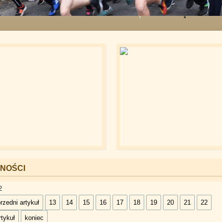
NOŚCI
2
rzedni artykuł
13
14
15
16
17
18
19
20
21
22
tykuł
koniec