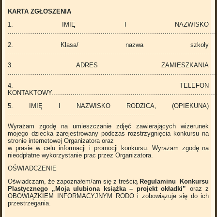
KARTA ZGŁOSZENIA
1. IMIĘ I NAZWISKO
...........................................................................................................
2. Klasa/ nazwa szkoły
...........................................................................................................
3. ADRES ZAMIESZKANIA
...........................................................................................................
4. TELEFON
KONTAKTOWY.......................................................................................
5. IMIĘ I NAZWISKO RODZICA, (OPIEKUNA)
............................................................................
Wyrażam zgodę na umieszczanie zdjęć zawierających wizerunek
mojego dziecka zarejestrowany podczas rozstrzygnięcia konkursu na
stronie internetowej Organizatora oraz
w prasie w celu informacji i promocji konkursu. Wyrażam zgodę na
nieodpłatne wykorzystanie prac przez Organizatora.
OŚWIADCZENIE
Oświadczam, że zapoznałem/am się z treścią
Regulaminu Konkursu
Plastycznego „Moja ulubiona książka – projekt okładki”
oraz z
OBOWIĄZKIEM INFORMACYJNYM RODO i zobowiązuje się do ich
przestrzegania.
...........................................