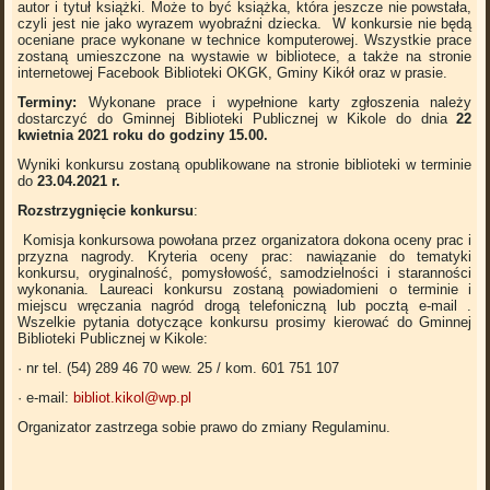
autor i tytuł książki. Może to być książka, która jeszcze nie powstała,
czyli jest nie jako wyrazem wyobraźni dziecka. W konkursie nie będą
oceniane prace wykonane w technice komputerowej. Wszystkie prace
zostaną umieszczone na wystawie w bibliotece, a także na stronie
internetowej Facebook Biblioteki OKGK, Gminy Kikół oraz w prasie.
Terminy:
Wykonane prace i wypełnione karty zgłoszenia należy
dostarczyć do Gminnej Biblioteki Publicznej w Kikole do dnia
22
kwietnia 2021 roku do godziny 15.00.
Wyniki konkursu zostaną opublikowane na stronie biblioteki w terminie
do
23.
04.2021 r.
Rozstrzygnięcie konkursu
:
Komisja konkursowa powołana przez organizatora dokona oceny prac i
przyzna nagrody. Kryteria oceny prac: nawiązanie do tematyki
konkursu, oryginalność, pomysłowość, samodzielności i staranności
wykonania. Laureaci konkursu zostaną powiadomieni o terminie i
miejscu wręczania nagród drogą telefoniczną lub pocztą e-mail .
Wszelkie pytania dotyczące konkursu prosimy kierować do Gminnej
Biblioteki Publicznej w Kikole:
· nr tel. (54) 289 46 70 wew. 25 / kom. 601 751 107
· e-mail:
bibliot.kikol@wp.pl
Organizator zastrzega sobie prawo do zmiany Regulaminu.