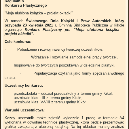
Regulamin
Konkursu Plastycznego
“Moja ulubiona książka – projekt okładki”
W ramach
Światowego Dnia Książki i Praw Autorskich, który
przypada 23 kwietnia 2021 r.
Gminna Biblioteka Publiczna w Kikole
organizuje
Konkurs Plastyczny pn.
“Moja ulubiona książka –
projekt okładki”.
Cele konkursu:
· Pobudzenie i rozwój inwencji twórczej uczestników,
· Wdrażanie i rozwijanie samodzielnej pracy twórczej,
Inspirowanie do twórczych poszukiwań w dziedzinie plastyki,
· Popularyzacja czytania jako formy spędzania wolnego
czasu.
Uczestnicy konkursu:
przedszkolaki – oddział przedszkolny z terenu gminy Kikół,
uczniowie klas I-III z terenu gminy Kikół,
uczniowie klas IV-VIII z terenu gminy Kikół.
Warunki uczestnictwa:
Każdy uczestnik może zgłosić wyłącznie 1 pracę w formacie A4
wykonaną w dowolnej technice plastycznej, która będzie prezentować
grafikę związaną z ulubioną książką. Na tej okładce ma się znaleźć