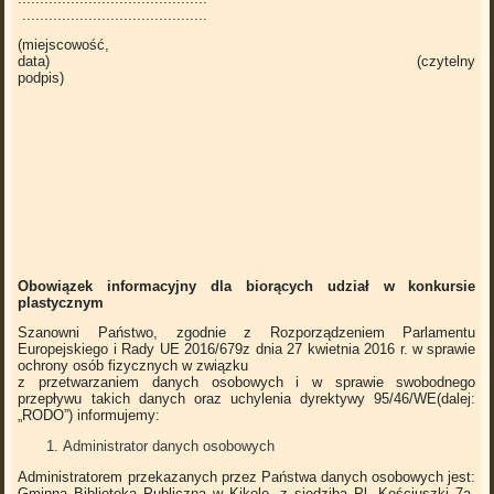
..........................................
(miejscowość,
data) (czytelny
podpis)
Obowiązek informacyjny dla biorących udział w konkursie
plastycznym
Szanowni Państwo, zgodnie z Rozporządzeniem Parlamentu
Europejskiego i Rady UE 2016/679z dnia 27 kwietnia 2016 r. w sprawie
ochrony osób fizycznych w związku
z przetwarzaniem danych osobowych i w sprawie swobodnego
przepływu takich danych oraz uchylenia dyrektywy 95/46/WE(dalej:
„RODO”) informujemy:
Administrator danych osobowych
Administratorem przekazanych przez Państwa danych osobowych jest:
Gminna Biblioteka Publiczna w Kikole, z siedzibą Pl. Kościuszki 7a,