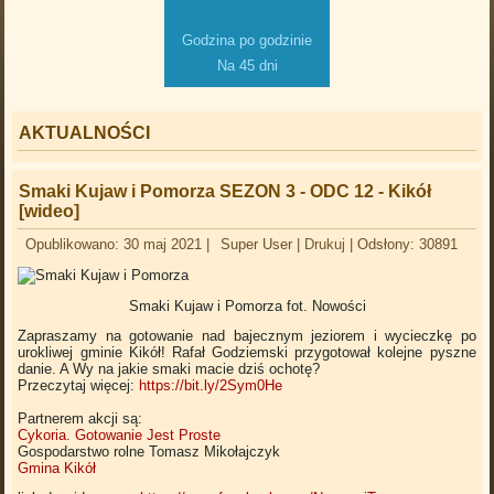
Godzina po godzinie
Na 45 dni
AKTUALNOŚCI
Smaki Kujaw i Pomorza SEZON 3 - ODC 12 - Kikół
[wideo]
Opublikowano: 30 maj 2021
|
Super User
|
Drukuj
|
Odsłony: 30891
Smaki Kujaw i Pomorza
fot. Nowości
Zapraszamy na gotowanie nad bajecznym jeziorem i wycieczkę po
urokliwej gminie Kikół! Rafał Godziemski przygotował kolejne pyszne
danie. A Wy na jakie smaki macie dziś ochotę?
Przeczytaj więcej:
https://bit.ly/2Sym0He
Partnerem akcji są:
Cykoria. Gotowanie Jest Proste
Gospodarstwo rolne Tomasz Mikołajczyk
Gmina Kikół