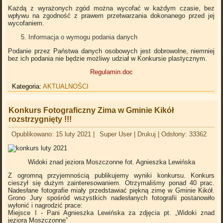
Każdą z wyrażonych zgód można wycofać w każdym czasie, bez
wpływu na zgodność z prawem przetwarzania dokonanego przed jej
wycofaniem.
Informacja o wymogu podania danych
Podanie przez Państwa danych osobowych jest dobrowolne, niemniej
bez ich podania nie będzie możliwy udział w Konkursie plastycznym.
Regulamin.doc
Kategoria:
AKTUALNOŚCI
Konkurs Fotograficzny Zima w Gminie Kikół
rozstrzygnięty !!!
Opublikowano: 15 luty 2021
|
Super User
|
Drukuj
|
Odsłony: 33362
Widoki znad jeziora Moszczonne
fot. Agnieszka Lewińska
Z ogromną przyjemnością publikujemy wyniki konkursu. Konkurs
cieszył się dużym zainteresowaniem. Otrzymaliśmy ponad 40 prac.
Nadesłane fotografie miały przedstawiać piękną zimę w Gminie Kikół.
Grono Jury spośród wszystkich nadesłanych fotografii postanowiło
wyłonić i nagrodzić prace:
Miejsce I - Pani Agnieszka Lewińska za zdjęcia pt. „Widoki znad
jeziora Moszczonne”