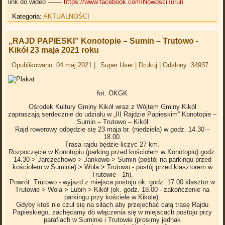
link do wideo -------
https://www.facebook.com/NowosciTorun
Kategoria:
AKTUALNOŚCI
„RAJD PAPIESKI” Konotopie – Sumin – Trutowo -
Kikół 23 maja 2021 roku
Opublikowano: 04 maj 2021
|
Super User
|
Drukuj
|
Odsłony: 34937
fot. OKGK
Ośrodek Kultury Gminy Kikół wraz z Wójtem Gminy Kikół
zapraszają serdecznie do udziału w „III Rajdzie Papieskim” Konotopie –
Sumin – Trutowo – Kikół
Rajd rowerowy odbędzie się 23 maja br. (niedziela) w godz. 14.30 –
18.00.
Trasa rajdu będzie liczyć 27 km.
Rozpoczęcie w Konotopiu (parking przed kościołem w Konotopiu) godz.
14.30 > Jarczechowo > Jankowo > Sumin (postój na parkingu przed
kościołem w Suminie) > Wola > Trutowo - postój przed klasztorem w
Trutowie - 1h).
Powrót: Trutowo - wyjazd z miejsca postoju ok. godz. 17.00 klasztor w
Trutowie > Wola > Lubin > Kikół (ok. godz. 18.00 - zakończenie na
parkingu przy kościele w Kikole).
Gdyby ktoś nie czuł się na siłach aby przejechać całą trasę Rajdu
Papieskiego, zachęcamy do włączenia się w miejscach postoju przy
parafiach w Suminie i Trutowie (prosimy jednak