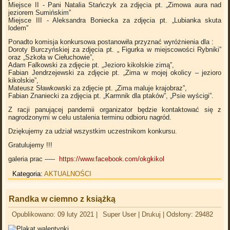
Miejsce II - Pani Natalia Stańczyk za zdjęcia pt. „Zimowa aura nad
jeziorem Sumińskim”
Miejsce III - Aleksandra Boniecka za zdjęcia pt. „Lubianka skuta
lodem”
Ponadto komisja konkursowa postanowiła przyznać wyróżnienia dla :
Doroty Burczyńskiej za zdjęcia pt. „ Figurka w miejscowości Rybniki”
oraz „Szkoła w Ciełuchowie”,
Adam Falkowski za zdjęcie pt. „Jezioro kikolskie zimą”,
Fabian Jendrzejewski za zdjęcie pt. „Zima w mojej okolicy – jezioro
kikolskie”,
Mateusz Sławkowski za zdjęcie pt. „Zima maluje krajobraz”,
Fabian Znaniecki za zdjęcia pt. „Karmnik dla ptaków”, „Psie wyścigi”.
Z racji panującej pandemii organizator będzie kontaktować się z
nagrodzonymi w celu ustalenia terminu odbioru nagród.
Dziękujemy za udział wszystkim uczestnikom konkursu.
Gratulujemy !!!
galeria prac -----
https://www.facebook.com/okgkikol
Kategoria:
AKTUALNOŚCI
Randka w ciemno z książką
Opublikowano: 09 luty 2021
|
Super User
|
Drukuj
|
Odsłony: 29482