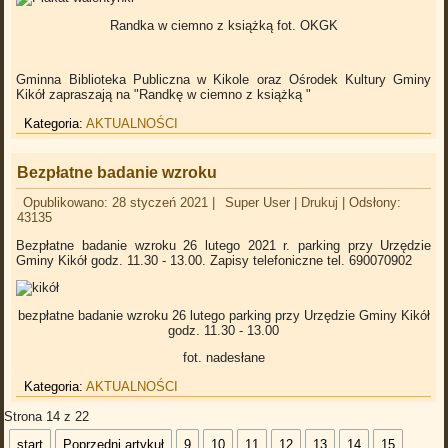
Randka w ciemno z książką
fot. OKGK
Gminna Biblioteka Publiczna w Kikole oraz Ośrodek Kultury Gminy
Kikół zapraszają na "Randkę w ciemno z książką "
Kategoria:
AKTUALNOŚCI
Bezpłatne badanie wzroku
Opublikowano: 28 styczeń 2021
|
Super User
|
Drukuj
|
Odsłony:
43135
Bezpłatne badanie wzroku 26 lutego 2021 r. parking przy Urzędzie
Gminy Kikół godz. 11.30 - 13.00. Zapisy telefoniczne tel. 690070902
bezpłatne badanie wzroku 26 lutego parking przy Urzędzie Gminy Kikół
godz. 11.30 - 13.00
fot. nadesłane
Kategoria:
AKTUALNOŚCI
Strona 14 z 22
start
Poprzedni artykuł
9
10
11
12
13
14
15