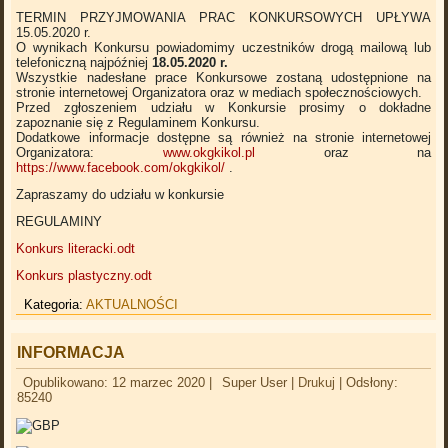
TERMIN PRZYJMOWANIA PRAC KONKURSOWYCH UPŁYWA
15.05.2020 r.
O wynikach Konkursu powiadomimy uczestników drogą mailową lub
telefoniczną najpóźniej
18.05.2020 r.
Wszystkie nadesłane prace Konkursowe zostaną udostępnione na
stronie internetowej Organizatora oraz w mediach społecznościowych.
Przed zgłoszeniem udziału w Konkursie prosimy o dokładne
zapoznanie się z Regulaminem Konkursu.
Dodatkowe informacje dostępne są również na stronie internetowej
Organizatora:
www.okgkikol.pl
oraz na
https://www.facebook.com/okgkikol/
.
Zapraszamy do udziału w konkursie
REGULAMINY
Konkurs literacki.odt
Konkurs plastyczny.odt
Kategoria:
AKTUALNOŚCI
INFORMACJA
Opublikowano: 12 marzec 2020
|
Super User
|
Drukuj
|
Odsłony:
85240