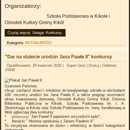
Organizatorzy:
Szkoła Podstawowa w Kikole i
Ośrodek Kultury Gminy Kikół
Czytaj więcej: Uwaga- Konkursy.
Kategoria:
AKTUALNOŚCI
"Dar na stulecie urodzin Jana Pawła II" konkursy
Opublikowano: 29 kwiecień 2020
|
Super User
|
Drukuj
|
Odsłony:
33446
Szanowni Państwo,
chcąc zachęcić dzieci i młodzież do kreatywnego udziału w obchodach
100. rocznicy urodzin św. Jana Pawła II, a także pragnąc urozmaicić
okres kwarantanny domowej, Ośrodek Kultury Gminy Kikół, Gminna
Biblioteka Publiczna w Kikole, Szkoła Podstawowa im. I. A.
Zboińskiego w Kikole oraz Szkoła Podstawowa im. Ireny Sendlerowej w
Woli ogłaszają dwa konkursy:
* plastyczny
"Jan Paweł II papieżem wszystkich ludzi",
* literacki " Historia spotkania z Janem Pawłem II".
To inicjatywa skierowana do dzieci i młodzieży w dwóch kategoriach
wiekowych: