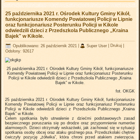
25 października 2021 r. Ośrodek Kultury Gminy Kikół,
funkcjonariusze Komendy Powiatowej Policji w Lipnie
oraz funkcjonariusz Posterunku Policji w Kikole
odwiedzili dzieci z Przedszkola Publicznego „Kraina
Bajek” w Kikole.
Opublikowano: 26 październik 2021
|
Super User
|
Drukuj
|
Odsłony: 92617
25 października 2021 r. Ośrodek Kultury Gminy Kikół, funkcjonariusze
Komendy Powiatowej Policji w Lipnie oraz funkcjonariusz Posterunku
Policji w Kikole odwiedzili dzieci z Przedszkola Publicznego „Kraina
Bajek” w Kikole.
fot. OKGK
25 października 2021 r. Ośrodek Kultury Gminy Kikół, funkcjonariusze
Komendy Powiatowej Policji w Lipnie oraz funkcjonariusz Posterunku
Policji w Kikole odwiedzili dzieci z Przedszkola Publicznego „Kraina
Bajek” w Kikole.
Celem spotkania było utrwalenie z dziećmi podstawowych zasad
bezpiecznego poruszania się po drodze oraz przypomnienie numerów
alarmowych. Dzieci otrzymały wskazówki, jak zachować się w sytuacji
spotkania osoby obcej oraz ataku groźnego psa. Przedszkolaki chętnie
ćwiczyły pozycję „żółwika”, która chroni przed atakiem zwierzęcia.