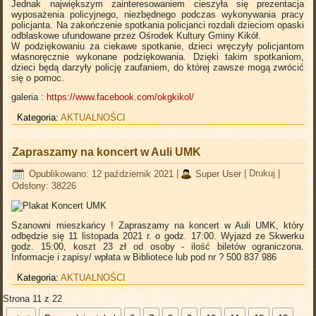
Jednak największym zainteresowaniem cieszyła się prezentacja
wyposażenia policyjnego, niezbędnego podczas wykonywania pracy
policjanta. Na zakończenie spotkania policjanci rozdali dzieciom opaski
odblaskowe ufundowane przez Ośrodek Kultury Gminy Kikół.
W podziękowaniu za ciekawe spotkanie, dzieci wręczyły policjantom
własnoręcznie wykonane podziękowania. Dzięki takim spotkaniom,
dzieci będą darzyły policję zaufaniem, do której zawsze mogą zwrócić
się o pomoc.
galeria :
https://www.facebook.com/okgkikol/
Kategoria:
AKTUALNOŚCI
Zapraszamy na koncert w Auli UMK
Opublikowano: 12 październik 2021
|
Super User
|
Drukuj
|
Odsłony: 38226
Szanowni mieszkańcy ! Zapraszamy na koncert w Auli UMK, który
odbędzie się 11 listopada 2021 r. o godz. 17:00. Wyjazd ze Skwerku
godz. 15:00, koszt 23 zł od osoby - ilość biletów ograniczona.
Informacje i zapisy/ wpłata w Bibliotece lub pod nr ? 500 837 986
Kategoria:
AKTUALNOŚCI
Strona 11 z 22