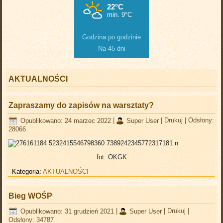
Godzina po godzinie
Na 45 dni
AKTUALNOŚCI
Zapraszamy do zapisów na warsztaty?
Opublikowano: 24 marzec 2022
|
Super User
|
Drukuj
|
Odsłony:
28066
fot. OKGK
Kategoria:
AKTUALNOŚCI
Bieg WOŚP
Opublikowano: 31 grudzień 2021
|
Super User
|
Drukuj
|
Odsłony: 34787