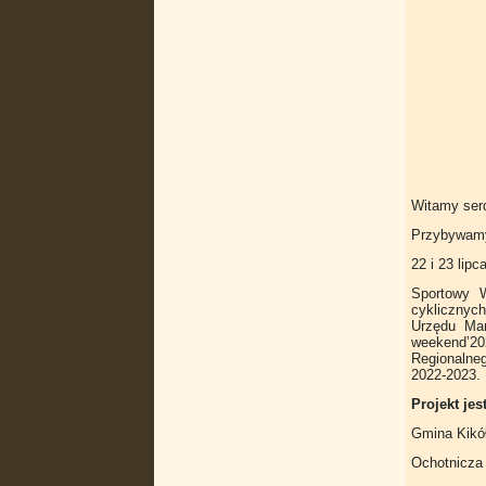
Witamy serd
Przybywamy 
22 i 23 lip
Sportowy W
cyklicznyc
Urzędu Ma
weekend’20
Regionalne
2022-2023.
Projekt je
Gmina Kikó
Ochotnicza 