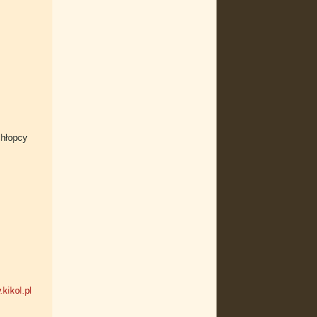
chłopcy
kikol.pl