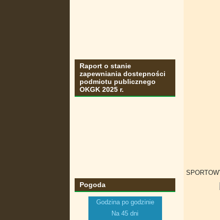
Raport o stanie
zapewniania dostepności
podmiotu publicznego
OKGK 2025 r.
SPORTOWY
Pogoda
Godzina po godzinie
Na 45 dni