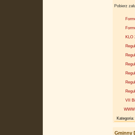
Pobierz zał
Formu
Formu
KLO 2
Regul
Regul
Regul
Regul
Regu
Regu
VII B
WWW w
Kategoria
Gminny D