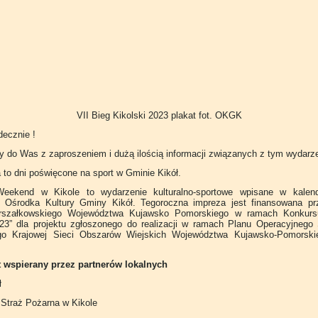
VII Bieg Kikolski 2023 plakat fot. OKGK
ecznie !
do Was z zaproszeniem i dużą ilością informacji związanych z tym wydarz
ca to dni poświęcone na sport w Gminie Kikół.
eekend w Kikole to wydarzenie kulturalno-sportowe wpisane w kalen
h Ośrodka Kultury Gminy Kikół. Tegoroczna impreza jest finansowana pr
rszałkowskiego Województwa Kujawsko Pomorskiego w ramach Konkurs
23” dla projektu zgłoszonego do realizacji w ramach Planu Operacyjnego S
go Krajowej Sieci Obszarów Wiejskich Województwa Kujawsko-Pomorski
st wspierany przez partnerów lokalnych
ł
Straż Pożarna w Kikole