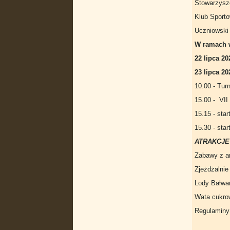
Stowarzysze
Klub Sport
Uczniowski
W ramach 
22 lipca 202
23 lipca 202
10.00 - Tur
15.00 - VII
15.15 - sta
15.30 - sta
ATRAKCJE
Zabawy z a
Zjeżdżalnie
Lody Bałwa
Wata cukr
Regulaminy 