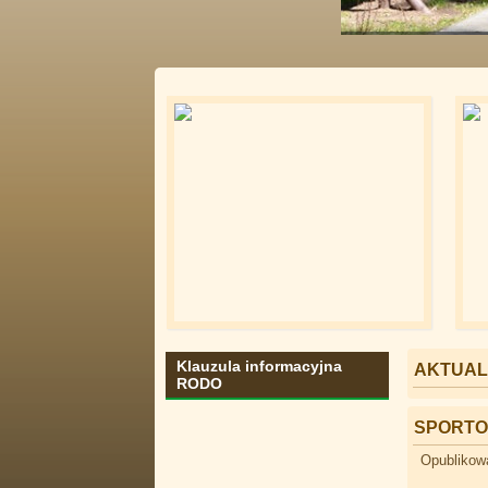
Ścieżki nad j
Klauzula informacyjna
AKTUAL
RODO
SPORTO
Opublikowa