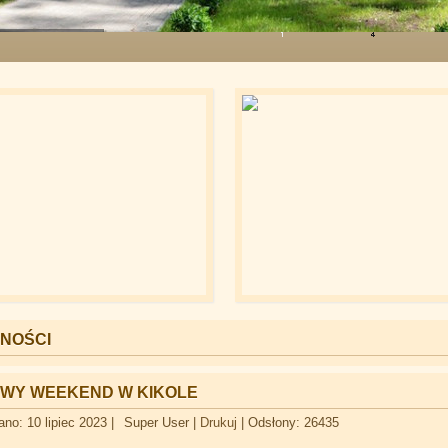
eziorem w Kikole
NOŚCI
WY WEEKEND W KIKOLE
no: 10 lipiec 2023
|
Super User
|
Drukuj
|
Odsłony: 26435