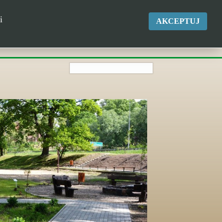
okgk@kikol.pl
i
AKCEPTUJ
Tel. +48 500 837 986