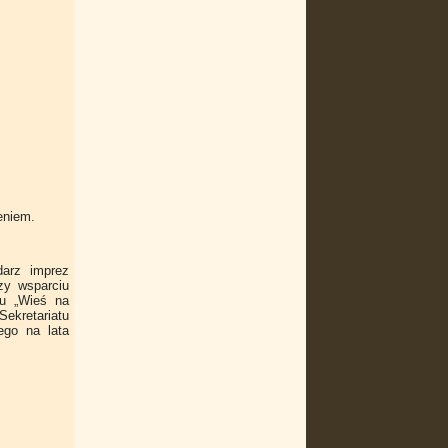
eniem.
darz imprez
zy wsparciu
u „Wieś na
ekretariatu
ego na lata