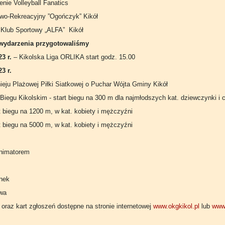
nie Volleyball Fanatics
owo-Rekreacyjny ”Ogończyk” Kikół
 Klub Sportowy „ALFA” Kikół
wydarzenia przygotowaliśmy
3 r.
– Kikolska Liga ORLIKA start godz. 15.00
3 r.
nieju Plażowej Piłki Siatkowej o Puchar Wójta Gminy Kikół
 Biegu Kikolskim - start biegu na 300 m dla najmłodszych kat. dziewczynki i 
rt biegu na 1200 m, w kat. kobiety i mężczyźni
rt biegu na 5000 m, w kat. kobiety i mężczyźni
nimatorem
nek
owa
oraz kart zgłoszeń dostępne na stronie internetowej
www.okgkikol.pl
lub
www.