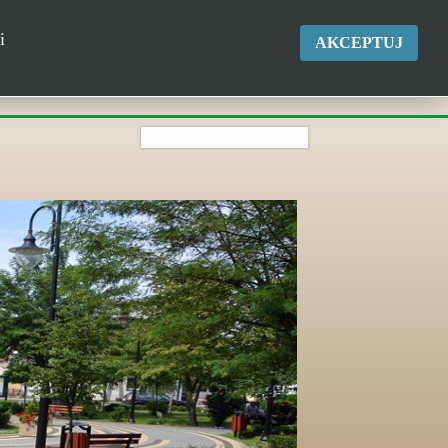
okgk@kikol.pl
i
AKCEPTUJ
Tel. +48 500 837 986