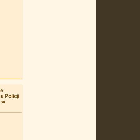
ze
 Policji
” w