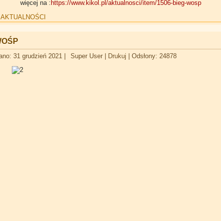
więcej na :
https://www.kikol.pl/aktualnosci/item/1506-bieg-wosp
:
AKTUALNOŚCI
 WOŚP
ano: 31 grudzień 2021
|
Super User
|
Drukuj
|
Odsłony: 24878